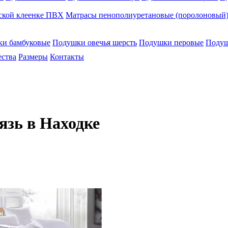
ской клеенке ПВХ
Матрасы пенополиуретановые (поролоновый) 
и бамбуковые
Подушки овечья шерсть
Подушки перовые
Подуш
ества
Размеры
Контакты
зь в Находке