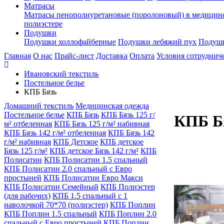
Матрасы
Матрасы пенополиуретановые (поролоновый) в медицин
полиэстере
Подушки
Подушки холлофайберные
Подушки лебяжий пух
Подушк
Главная
О нас
Прайс-лист
Доставка
Оплата
Условия сотруднич
Ивановский текстиль
Постельное белье
КПБ Бязь
Домашний текстиль
Медицинская одежда
Постельное белье
КПБ Бязь
КПБ Бязь 125 г/
КПБ Бя
м² отбеленная
КПБ Бязь 125 г/м² набивная
КПБ Бязь 142 г/м² отбеленная
КПБ Бязь 142
г/м² набивная
КПБ Детское
КПБ детское
Бязь 125 г/м²
КПБ детское Бязь 142 г/м²
КПБ
Полисатин
КПБ Полисатин 1.5 спальный
КПБ Полисатин 2.0 спальный с Евро
простыней
КПБ Полисатин Евро Макси
КПБ Полисатин Семейный
КПБ Полиэстер
(для рабочих)
КПБ 1.5 спальный с 1
наволочкой 70*70 (полиэстер)
КПБ Поплин
КПБ Поплин 1.5 спальный
КПБ Поплин 2.0
спальный с Евро простыней
КПБ Поплин