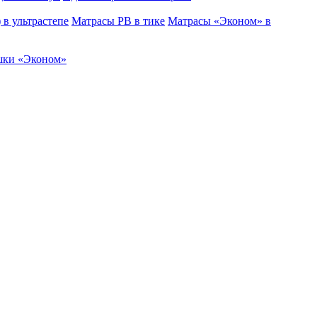
в ультрастепе
Матрасы РВ в тике
Матрасы «Эконом» в
ки «Эконом»