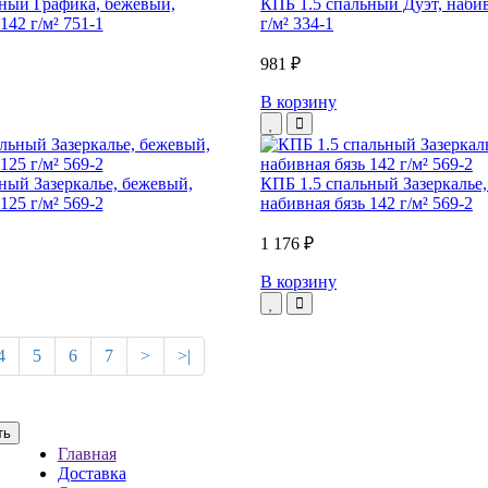
ный Графика, бежевый,
КПБ 1.5 спальный Дуэт, набив
142 г/м² 751-1
г/м² 334-1
981 ₽
В корзину
ный Зазеркалье, бежевый,
КПБ 1.5 спальный Зазеркалье
125 г/м² 569-2
набивная бязь 142 г/м² 569-2
1 176 ₽
В корзину
4
5
6
7
>
>|
Главная
Доставка