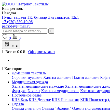
Ваш регион:
Находка
Пункт выдачи ТК:
бульвар Энтузиастов, 12к1
+7 (930) 330-10-96
patriot-iv@mail.ru
0
0
0
0 ₽
Всего:
0
0 ₽
Оформить заказ
Категории
Домашний текстиль
Сорочки мужские
Халаты женские
Платья женские
Кофт
Медицинская одежда
Халаты медицинские мужские
Халаты медицинские жен
Фартуки
Бахилы
Колпаки медицинские
Косынки медици
Постельное белье
КПБ Бязь
КПБ Детское
КПБ Полисатин
КПБ Полиэстер (
Одеяла
Одеяла синтепон
Одеяла "Эконом"
Одеяла полушерстяны