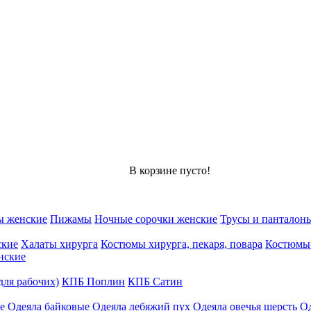
В корзине пусто!
ы женские
Пижамы
Ночные сорочки женские
Трусы и панталон
ские
Халаты хирурга
Костюмы хирурга, пекаря, повара
Костюмы
нские
для рабочих)
КПБ Поплин
КПБ Сатин
е
Одеяла байковые
Одеяла лебяжий пух
Одеяла овечья шерсть
Од