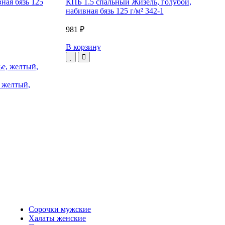
ная бязь 125
КПБ 1.5 спальный Жизель, голубой,
набивная бязь 125 г/м² 342-1
981 ₽
В корзину
, желтый,
Сорочки мужские
Халаты женские