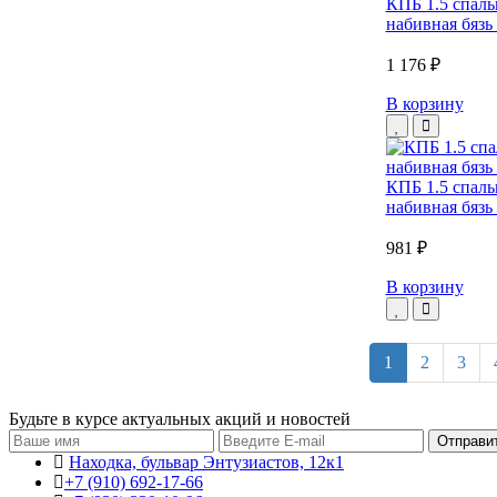
КПБ 1.5 спаль
набивная бязь 
1 176 ₽
В корзину
КПБ 1.5 спаль
набивная бязь 
981 ₽
В корзину
1
2
3
Будьте в курсе актуальных акций и новостей
Находка, бульвар Энтузиастов, 12к1
+7 (910) 692-17-66