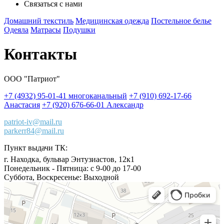
Связаться с нами
Домашний текстиль
Медицинская одежда
Постельное белье
Одеяла
Матрасы
Подушки
Контакты
ООО "Патриот"
+7 (4932) 95-01-41 многоканальный
+7 (910) 692-17-66
Анастасия
+7 (920) 676-66-01 Александр
patriot-iv@mail.ru
parkerr84@mail.ru
Пункт выдачи ТК:
г. Находка
,
бульвар Энтузиастов, 12к1
Понедельник - Пятница:
с 9-00 до 17-00
Суббота, Воскресенье:
Выходной