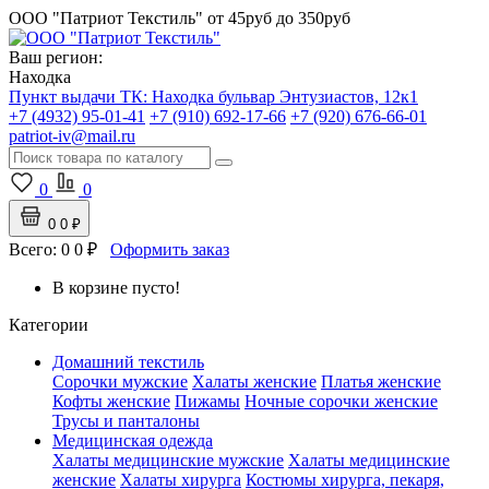
ООО "Патриот Текстиль"
от 45руб до 350руб
Ваш регион:
Находка
Пункт выдачи ТК:
Находка
бульвар Энтузиастов, 12к1
+7 (4932) 95-01-41
+7 (910) 692-17-66
+7 (920) 676-66-01
patriot-iv@mail.ru
0
0
0
0 ₽
Всего:
0
0 ₽
Оформить заказ
В корзине пусто!
Категории
Домашний текстиль
Сорочки мужские
Халаты женские
Платья женские
Кофты женские
Пижамы
Ночные сорочки женские
Трусы и панталоны
Медицинская одежда
Халаты медицинские мужские
Халаты медицинские
женские
Халаты хирурга
Костюмы хирурга, пекаря,