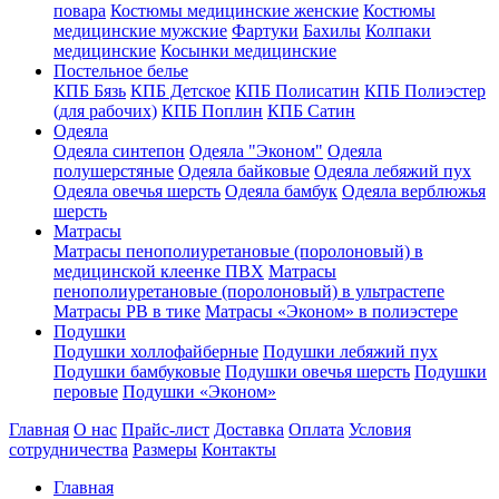
повара
Костюмы медицинские женские
Костюмы
медицинские мужские
Фартуки
Бахилы
Колпаки
медицинские
Косынки медицинские
Постельное белье
КПБ Бязь
КПБ Детское
КПБ Полисатин
КПБ Полиэстер
(для рабочих)
КПБ Поплин
КПБ Сатин
Одеяла
Одеяла синтепон
Одеяла "Эконом"
Одеяла
полушерстяные
Одеяла байковые
Одеяла лебяжий пух
Одеяла овечья шерсть
Одеяла бамбук
Одеяла верблюжья
шерсть
Матрасы
Матрасы пенополиуретановые (поролоновый) в
медицинской клеенке ПВХ
Матрасы
пенополиуретановые (поролоновый) в ультрастепе
Матрасы РВ в тике
Матрасы «Эконом» в полиэстере
Подушки
Подушки холлофайберные
Подушки лебяжий пух
Подушки бамбуковые
Подушки овечья шерсть
Подушки
перовые
Подушки «Эконом»
Главная
О нас
Прайс-лист
Доставка
Оплата
Условия
сотрудничества
Размеры
Контакты
Главная