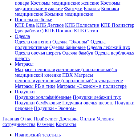
повара
Костюмы медицинские женские
Костюмы
медицинские мужские
Фартуки
Бахилы
Колпаки
медицинские
Косынки медицинские
Постельное белье
КПБ Бязь
КПБ Детское
КПБ Полисатин
КПБ Полиэстер
(для рабочих)
КПБ Поплин
КПБ Сатин
Одеяла
Одеяла синтепон
Одеяла "Эконом"
Одеяла
полушерстяные
Одеяла байковые
Одеяла лебяжий пух
Одеяла овечья шерсть
Одеяла бамбук
Одеяла верблюжья
шерсть
Матрасы
Матрасы пенополиуретановые (поролоновый) в
медицинской клеенке ПВХ
Матрасы
пенополиуретановые (поролоновый) в ультрастепе
Матрасы РВ в тике
Матрасы «Эконом» в полиэстере
Подушки
Подушки холлофайберные
Подушки лебяжий пух
Подушки бамбуковые
Подушки овечья шерсть
Подушки
перовые
Подушки «Эконом»
Главная
О нас
Прайс-лист
Доставка
Оплата
Условия
сотрудничества
Размеры
Контакты
Ивановский текстиль