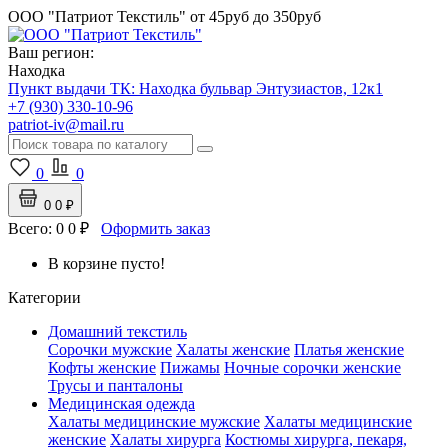
ООО "Патриот Текстиль"
от 45руб до 350руб
Ваш регион:
Находка
Пункт выдачи ТК:
Находка
бульвар Энтузиастов, 12к1
+7 (930) 330-10-96
patriot-iv@mail.ru
0
0
0
0 ₽
Всего:
0
0 ₽
Оформить заказ
В корзине пусто!
Категории
Домашний текстиль
Сорочки мужские
Халаты женские
Платья женские
Кофты женские
Пижамы
Ночные сорочки женские
Трусы и панталоны
Медицинская одежда
Халаты медицинские мужские
Халаты медицинские
женские
Халаты хирурга
Костюмы хирурга, пекаря,